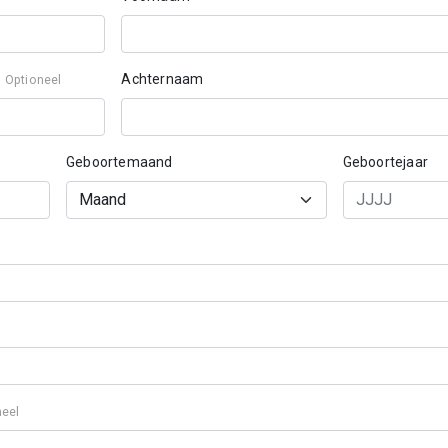
l
Achternaam
Optioneel
Geboortemaand
Geboortejaar
s
neel