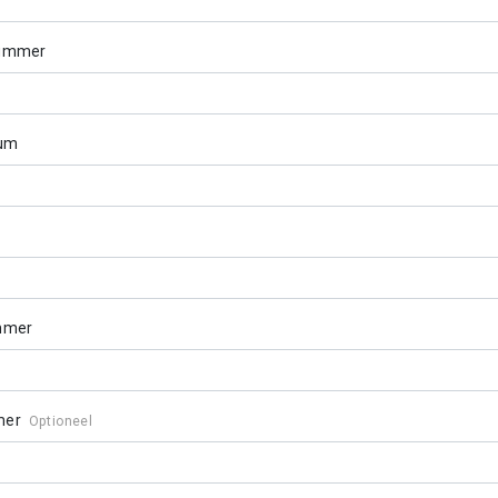
ummer
tum
mmer
mer
Optioneel