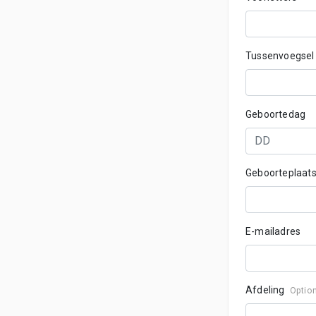
Tussenvoegse
Geboortedag
Geboorteplaat
E-mailadres
Afdeling
Optio