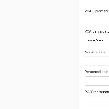
VCA Diploman
VCA Vervalda
Kostenplaats
Personeelsnu
PO/Ordernum