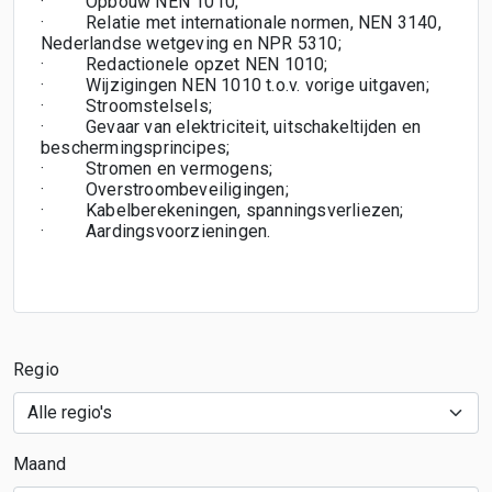
·
Opbouw NEN 1010;
·
Relatie met internationale normen, NEN 3140,
Nederlandse wetgeving en NPR 5310;
·
Redactionele opzet NEN 1010;
·
Wijzigingen NEN 1010 t.o.v. vorige uitgaven;
·
Stroomstelsels;
·
Gevaar van elektriciteit, uitschakeltijden en
beschermingsprincipes;
·
Stromen en vermogens;
·
Overstroombeveiligingen;
·
Kabelberekeningen, spanningsverliezen;
·
Aardingsvoorzieningen.
Regio
Maand