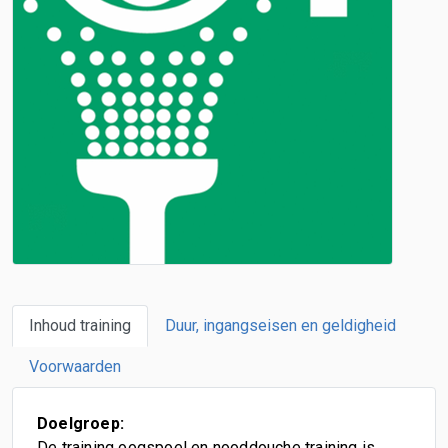
Inhoud training
Duur, ingangseisen en geldigheid
Voorwaarden
Doelgroep:
De training oogspoel en nooddouche training is