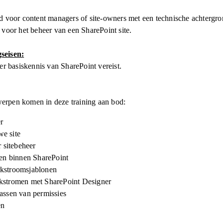
md voor content managers of site-owners met een technische achtergro
 voor het beheer van een SharePoint site.
seisen:
 er basiskennis van SharePoint vereist.
erpen komen in deze training aan bod:
r
e site
r sitebeheer
ten binnen SharePoint
kstroomsjablonen
kstromen met SharePoint Designer
assen van permissies
en