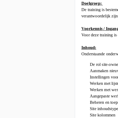
Doelgroep:
De training is beste
verantwoordelijk zijn
Voorkennis / Ingang
Voor deze training is
Inhoud:
Onderstaande onderw
De rol site-owne
Aanmaken nieuw
Instellingen voo
Werken met lijs
Werken met wer
Aangepaste wer
Beheren en toep
Site inhoudstyp
Site kolommen