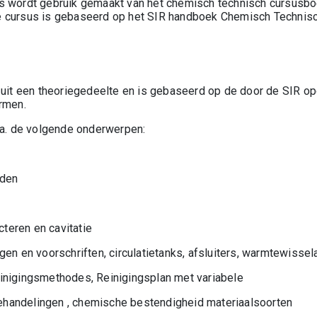
s wordt gebruik gemaakt van het chemisch technisch cursusboe
 cursus is gebaseerd op het SIR handboek Chemisch Technisc
t uit een theoriegedeelte en is gebaseerd op de door de SIR o
ermen.
o.a. de volgende onderwerpen:
eden
teren en cavitatie
ngen en voorschriften, circulatietanks, afsluiters, warmtewissel
inigingsmethodes, Reinigingsplan met variabele
handelingen , chemische bestendigheid materiaalsoorten