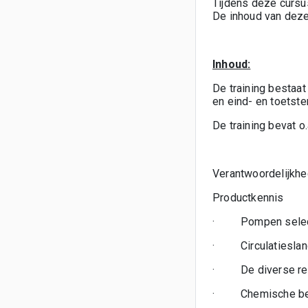
Tijdens deze cursu
De inhoud van deze
Inhoud:
De training bestaa
en eind- en toetst
De training bevat 
Verantwoordelijkh
Productkennis
·
Pompen selec
·
Circulatiesla
·
De diverse re
·
Chemische be