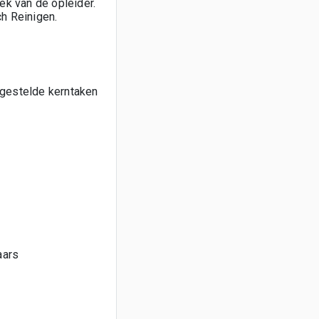
k van de opleider.
h Reinigen.
pgestelde kerntaken
aars