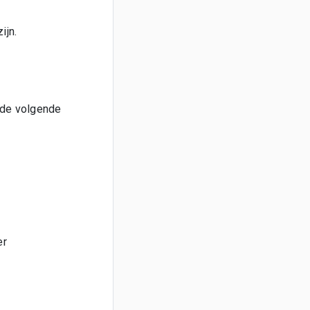
ijn.
n de volgende
er