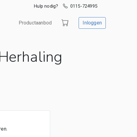
Hulp nodig?
0115-724995
Productaanbod
Inloggen
 Herhaling
ren.